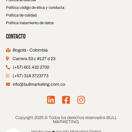
Política código de ética y conducta
Política de calidad
Política tratamiento de datos
CONTACTO
Bogotá - Colombia
Carrera 53 c #127 d 23
(+57) 601 432 2700
(+57) 318 3723773
info@bullmarketing.com.co
L
F
I
i
a
n
n
c
s
Copyright 2025 © Todos los derechos reservados BULL
k
e
t
MARKETING
Hecho con ♥ por Iglú Marketing Digital