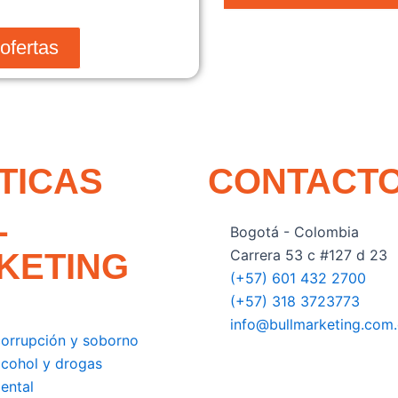
ofertas
TICAS
CONTACT
L
Bogotá - Colombia
Carrera 53 c #127 d 23
KETING
(+57) 601 432 2700
(+57) 318 3723773
a
info@bullmarketing.com
icorrupción y soborno
alcohol y drogas
iental