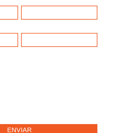
Celular
Cargo Aspiracional
cación por correo eletrónico o llamada
e a Bull Marketing para tramitar y
es, quejas y/o reclamos.
ENVIAR