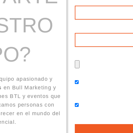
Correo
STRO
Ciudad
PO?
Adjunta tu hoja de vida
equipo apasionado y
Autorización de notifi
s
en Bull Marketing y
telefónica.
ones BTL y eventos que
scamos personas con
Autorizo de forma libr
responder a las peticion
crecer en el mundo del
ncial.